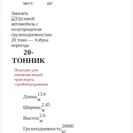
мест:
шт
1.5 тонник
176 050 ₽
Заказать
Красноярск
3 тонник
195 590 ₽
5 тонник
220 010 ₽
1.5 тонник
62 860 ₽
20-
Крымск
3 тонник
69 830 ₽
ТОННИК
5 тонник
78 530 ₽
Подходит для
перевозки вещей,
1.5 тонник
87 110 ₽
транспорта,
стройоборудования
Курган
3 тонник
96 770 ₽
13.6
Длина:
м
5 тонник
108 840 ₽
2.45
Ширина:
м
1.5 тонник
22 600 ₽
2.6
Высота:
м
Курск
3 тонник
25 080 ₽
20000
Грузоподъемность:
кг