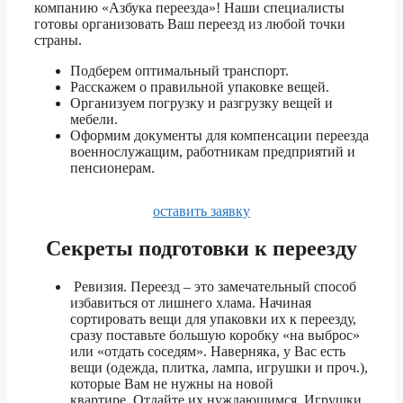
компанию «Азбука переезда»! Наши специалисты
5 тонник
готовы организовать Ваш переезд из любой точки
480 270 ₽
страны.
1.5 тонник
75 890 ₽
Подберем оптимальный транспорт.
Расскажем о правильной упаковке вещей.
Владикавказ
3 тонник
84 300 ₽
Организуем погрузку и разгрузку вещей и
мебели.
5 тонник
94 810 ₽
Оформим документы для компенсации переезда
военнослужащим, работникам предприятий и
пенсионерам.
1.5 тонник
41 920 ₽
Волгоград
3 тонник
46 550 ₽
оставить заявку
5 тонник
52 350 ₽
Секреты
подготовки к переезду
1.5 тонник
48 170 ₽
Ревизия. Переезд – это замечательный способ
избавиться от лишнего хлама. Начиная
Волгодонск
3 тонник
53 500 ₽
сортировать вещи для упаковки их к переезду,
сразу поставьте большую коробку «на выброс»
5 тонник
60 170 ₽
или «отдать соседям». Наверняка, у Вас есть
вещи (одежда, плитка, лампа, игрушки и проч.),
которые Вам не нужны на новой
1.5 тонник
42 860 ₽
квартире. Отдайте их нуждающимся. Игрушки