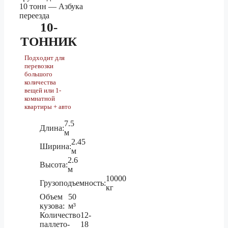
1.5 тонник
368 790 ₽
Комсомольск-на-Амуре
3 тонник
409 740 ₽
10-
5 тонник
460 930 ₽
ТОННИК
Подходит для
1.5 тонник
15 100 ₽
перевозки
большого
Кострома
3 тонник
16 750 ₽
количества
вещей или 1-
5 тонник
18 830 ₽
комнатной
квартиры + авто
7.5
1.5 тонник
58 020 ₽
Длина:
м
Краснодар
3 тонник
64 450 ₽
2.45
Ширина:
м
5 тонник
72 480 ₽
2.6
Высота:
м
10000
Грузоподъемность:
1.5 тонник
288 420 ₽
кг
Объем
50
Краснокаменск
3 тонник
320 440 ₽
кузова:
м³
Количество
12-
5 тонник
360 470 ₽
паллето-
18