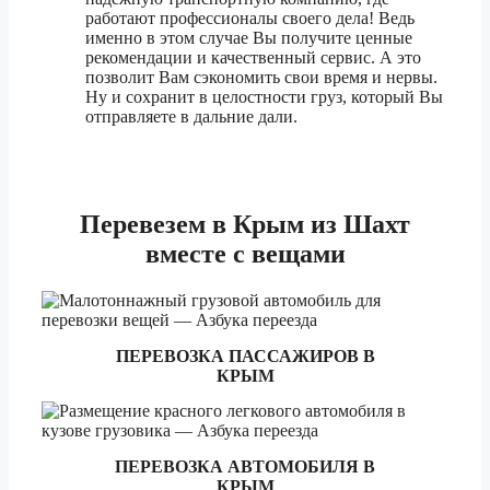
1.5 тонник
16 170 ₽
работают профессионалы своего дела! Ведь
именно в этом случае Вы получите ценные
Выкса
3 тонник
17 940 ₽
рекомендации и качественный сервис. А это
позволит Вам сэкономить свои время и нервы.
5 тонник
20 160 ₽
Ну и сохранит в целостности груз, который Вы
отправляете в дальние дали.
1.5 тонник
162 210 ₽
Горно-Алтайск
3 тонник
180 210 ₽
5 тонник
202 720 ₽
Перевезем
в Крым из Шахт
вместе с вещами
1.5 тонник
79 790 ₽
Грозный
3 тонник
88 630 ₽
5 тонник
99 690 ₽
ПЕРЕВОЗКА ПАССАЖИРОВ В
КРЫМ
1.5 тонник
17 670 ₽
Дзержинск
3 тонник
19 610 ₽
ПЕРЕВОЗКА АВТОМОБИЛЯ В
5 тонник
22 040 ₽
КРЫМ