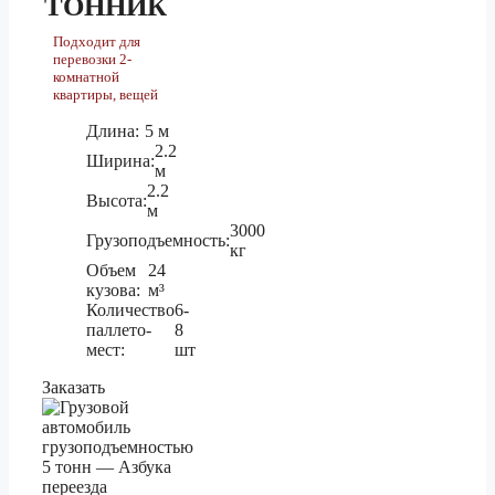
ТОННИК
5 тонник
45 060 ₽
Подходит для
перевозки 2-
комнатной
1.5 тонник
53 400 ₽
квартиры, вещей
Калининград
3 тонник
59 310 ₽
Длина:
5 м
2.2
5 тонник
Ширина:
66 700 ₽
м
2.2
Высота:
м
1.5 тонник
42 340 ₽
3000
Грузоподъемность:
кг
Камышин
3 тонник
47 030 ₽
Объем
24
кузова:
м³
5 тонник
52 880 ₽
Количество
6-
паллето-
8
1.5 тонник
153 600 ₽
мест:
шт
Кемерово
3 тонник
170 650 ₽
Заказать
5 тонник
191 950 ₽
1.5 тонник
68 860 ₽