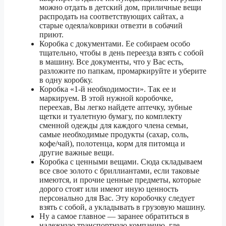
можно отдать в детский дом, приличные вещи
Волжский
3 тонник
47 600 ₽
распродать на соответствующих сайтах, а
5 тонник
53 530 ₽
старые одеяла/коврики отвезти в собачий
приют.
Коробка с документами. Ее собираем особо
1.5 тонник
20 670 ₽
тщательно, чтобы в день переезда взять с собой
в машину. Все документы, что у Вас есть,
Вологда
3 тонник
22 940 ₽
разложите по папкам, промаркируйте и уберите
в одну коробку.
5 тонник
25 790 ₽
Коробка «1-й необходимости». Так ее и
маркируем. В этой нужной коробочке,
переехав, Вы легко найдете аптечку, зубные
1.5 тонник
22 420 ₽
щетки и туалетную бумагу, по комплекту
сменной одежды для каждого члена семьи,
Воронеж
3 тонник
24 890 ₽
самые необходимые продукты (сахар, соль,
кофе/чай), полотенца, корм для питомца и
5 тонник
27 980 ₽
другие важные вещи.
Коробка с ценными вещами. Сюда складываем
1.5 тонник
31 590 ₽
все свое золото с бриллиантами, если таковые
имеются, и прочие ценные предметы, которые
Всеволожск
3 тонник
35 080 ₽
дорого стоят или имеют иную ценность
персонально для Вас. Эту коробочку следует
5 тонник
39 440 ₽
взять с собой, а укладывать в грузовую машину.
Ну а самое главное — заранее обратиться в
надежную транспортную компанию, где