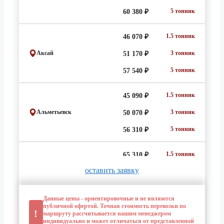
5 тонник
60 380 ₽
1.5 тонник
46 070 ₽
Аксай
3 тонник
51 170 ₽
5 тонник
57 540 ₽
1.5 тонник
45 090 ₽
Альметьевск
3 тонник
50 070 ₽
5 тонник
56 310 ₽
1.5 тонник
65 310 ₽
оставить заявку
Анапа
3 тонник
72 540 ₽
5 тонник
81 590 ₽
Данные цены - ориентировочные и не являются
публичной офертой. Точная стоимость перевозки по
!
1.5 тонник
маршруту рассчитывается нашим менеджером
218 720 ₽
индивидуально и может отличаться от представленной