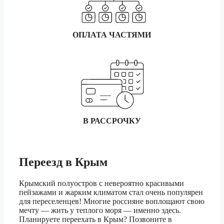
410 330 ₽
1.5 тонник
206 160 ₽
ОПЛАТА ЧАСТЯМИ
Братск
3 тонник
229 050 ₽
5 тонник
257 660 ₽
1.5 тонник
17 670 ₽
Брянск
3 тонник
19 610 ₽
5 тонник
22 040 ₽
В РАССРОЧКУ
1.5 тонник
52 200 ₽
Переезд
в Крым
Бузулук
3 тонник
57 980 ₽
5 тонник
65 200 ₽
Крымский полуостров с невероятно красивыми
пейзажами и жарким климатом стал очень популярен
для переселенцев! Многие россияне воплощают свою
1.5 тонник
384 250 ₽
мечту — жить у теплого моря — именно здесь.
Планируете переехать в Крым? Позвоните в
Владивосток
3 тонник
426 920 ₽