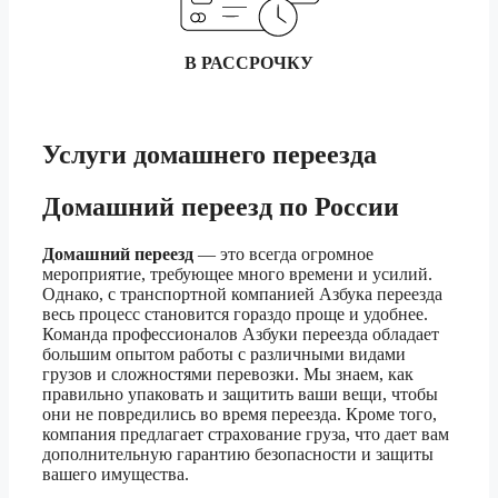
Брянск
3 тонник
19 610 ₽
5 тонник
22 040 ₽
В РАССРОЧКУ
1.5 тонник
52 200 ₽
Услуги
домашнего переезда
Бузулук
3 тонник
57 980 ₽
5 тонник
65 200 ₽
Домашний переезд по России
1.5 тонник
384 250 ₽
Домашний переезд
— это всегда огромное
мероприятие, требующее много времени и усилий.
Владивосток
3 тонник
426 920 ₽
Однако, с транспортной компанией Азбука переезда
весь процесс становится гораздо проще и удобнее.
5 тонник
480 270 ₽
Команда профессионалов Азбуки переезда обладает
большим опытом работы с различными видами
грузов и сложностями перевозки. Мы знаем, как
1.5 тонник
75 890 ₽
правильно упаковать и защитить ваши вещи, чтобы
они не повредились во время переезда. Кроме того,
Владикавказ
3 тонник
84 300 ₽
компания предлагает страхование груза, что дает вам
5 тонник
94 810 ₽
дополнительную гарантию безопасности и защиты
вашего имущества.