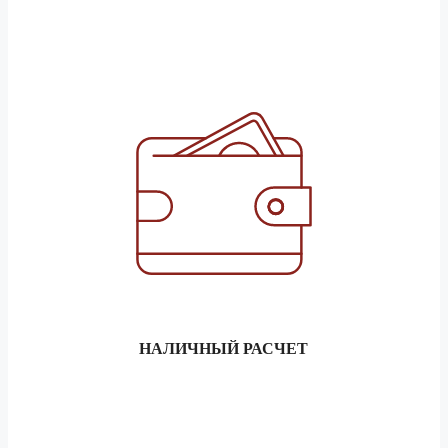
1.5 тонник
59 990 ₽
Астрахань
3 тонник
66 640 ₽
5 тонник
74 950 ₽
1.5 тонник
168 770 ₽
Ачинск
3 тонник
187 500 ₽
5 тонник
210 910 ₽
1.5 тонник
47 910 ₽
Балаково
3 тонник
53 220 ₽
5 тонник
59 840 ₽
НАЛИЧНЫЙ РАСЧЕТ
1.5 тонник
29 660 ₽
Балашов
3 тонник
32 940 ₽