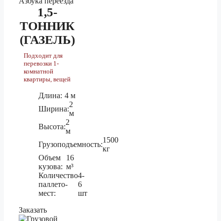
1,5-
1.5 тонник
22 420 ₽
ТОННИК
Воронеж
3 тонник
24 890 ₽
(ГАЗЕЛЬ)
5 тонник
27 980 ₽
Подходит для
перевозки 1-
комнатной
1.5 тонник
31 590 ₽
квартиры, вещей
Всеволожск
3 тонник
35 080 ₽
Длина:
4 м
2
5 тонник
39 440 ₽
Ширина:
м
2
Высота:
м
1.5 тонник
16 170 ₽
1500
Грузоподъемность:
кг
Выкса
3 тонник
17 940 ₽
Объем
16
5 тонник
кузова:
м³
20 160 ₽
Количество
4-
паллето-
6
1.5 тонник
162 210 ₽
мест:
шт
Горно-Алтайск
3 тонник
180 210 ₽
Заказать