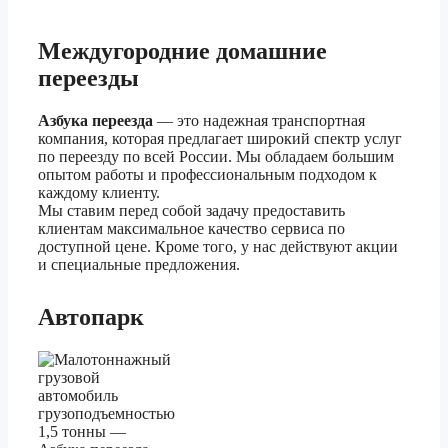
1.5 тонник
41 920 ₽
Волгоград
3 тонник
46 550 ₽
Междугородние домашние
переезды
5 тонник
52 350 ₽
Азбука переезда
— это надежная транспортная
1.5 тонник
48 170 ₽
компания, которая предлагает широкий спектр услуг
по переезду по всей России. Мы обладаем большим
Волгодонск
3 тонник
53 500 ₽
опытом работы и профессиональным подходом к
каждому клиенту.
5 тонник
60 170 ₽
Мы ставим перед собой задачу предоставить
клиентам максимальное качество сервиса по
1.5 тонник
42 860 ₽
доступной цене. Кроме того, у нас действуют акции
и специальные предложения.
Волжский
3 тонник
47 600 ₽
Автопарк
5 тонник
53 530 ₽
1.5 тонник
20 670 ₽
Вологда
3 тонник
22 940 ₽
5 тонник
25 790 ₽